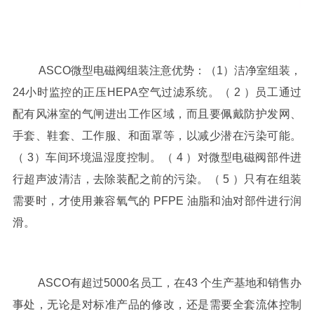
SCO微型电磁阀组装注意优势：（
1
）
洁净室组装，
24
小时监控的正压
HEPA
空气过滤系统。（
2
）员工通过
配有风淋室的气闸进出工作区域，而且要佩戴防护发网、
手套、鞋套、工作服、和面罩等，以减少潜在污染可能。
（
3
）车间环境温湿度控制。（
4
）对微型电磁阀部件进
行超声波清洁，去除装配之前的污染。（
5
）只有在组装
需要时，才使用兼容氧气的
PFPE
油脂和油对部件进行润
滑。
SCO有超过
5000
名员工，在
43
个
生产基地和销售办
事处，无论是对标准产品的修改，还是需要全套流体控制