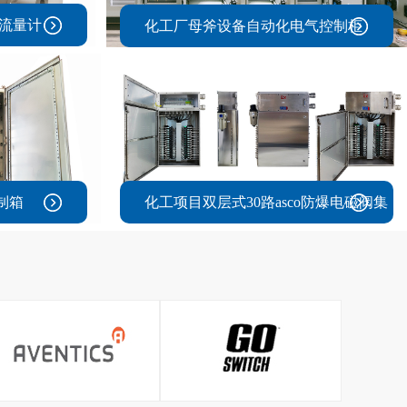
街流量计
化工厂母斧设备自动化电气控制柜
制箱
化工项目双层式30路asco防爆电磁阀集
成控制箱