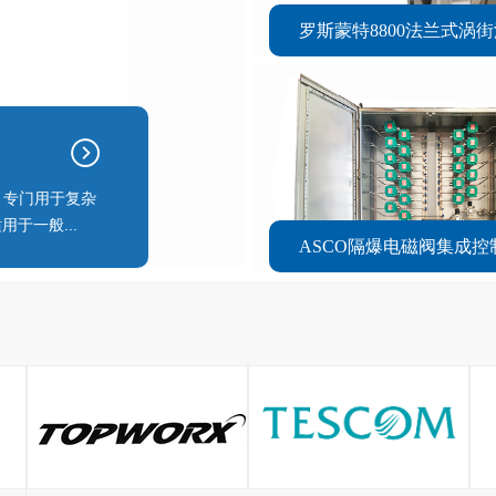
罗斯蒙特8800法兰式涡
阀，专门用于复杂
于一般...
ASCO隔爆电磁阀集成控