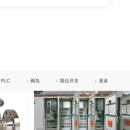
PLC
阀岛
限位开关
更多