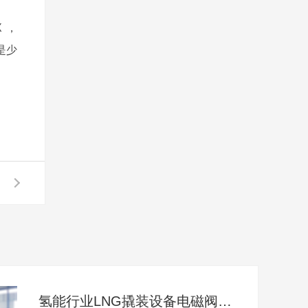
 ，
，是少
氢能行业LNG撬装设备电磁阀控制柜