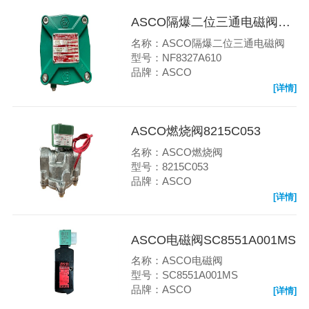
等。
ASCO隔爆二位三通电磁阀NF8327A610
名称：ASCO隔爆二位三通电磁阀
型号：NF8327A610
品牌：ASCO
[详情]
ASCO燃烧阀8215C053
名称：ASCO燃烧阀
型号：8215C053
品牌：ASCO
[详情]
ASCO电磁阀SC8551A001MS
名称：ASCO电磁阀
型号：SC8551A001MS
品牌：ASCO
[详情]