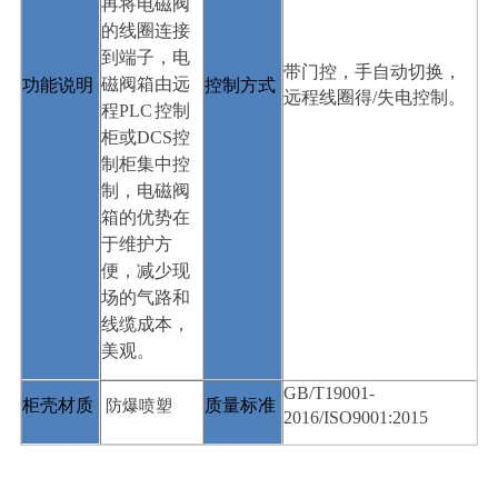
再将电磁阀
的线圈连接
到端子，电
带门控，手自动切换，
磁阀箱由远
控制方式
功能说明
远程线圈得
/
失电控制。
程
PLC
控制
柜或
DCS
控
制柜集中控
制，电磁阀
箱的优势在
于维护方
便，减少现
场的气路和
线缆成本，
美观。
GB/T19001-
防爆喷塑
质量标准
柜壳材质
2016/ISO9001:2015