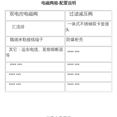
电磁阀箱
-配置说明
双电控
电磁阀
过滤减压阀
一体式不锈钢双卡套接
汇流排
头
魏德米勒接线端子
防爆柜壳
其它：远东电缆、茗熔熔断器
**** ***
等
**** ***
**** ***
**** ***
**** ***
**** ***
**** ***