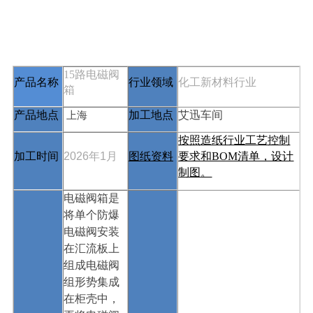
15路电磁阀
行业领域
产品名称
化工新材料行业
箱
上海
加工地点
产品地点
艾迅车间
按照造纸行业工艺控制
2026年1月
图纸资料
加工时间
要求和BOM清单，设计
制图
。
电磁阀箱是
将单个防爆
电磁阀安装
在汇流板上
组成电磁阀
组形势集成
在柜壳中，