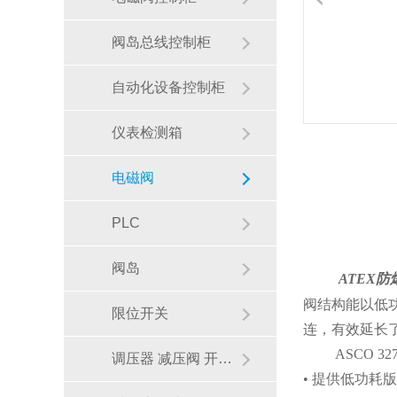
阀岛总线控制柜
自动化设备控制柜
仪表检测箱
ASCO高压防爆电磁阀氢气控制注意事项有哪些
电磁阀
PLC
阀岛
ATEX防
阀结构能以低
限位开关
连，有效延长
ASCO二位五通电磁阀控制单作用执行器接法和原理
ASCO 32
调压器 减压阀 开关阀
• 提供低功耗