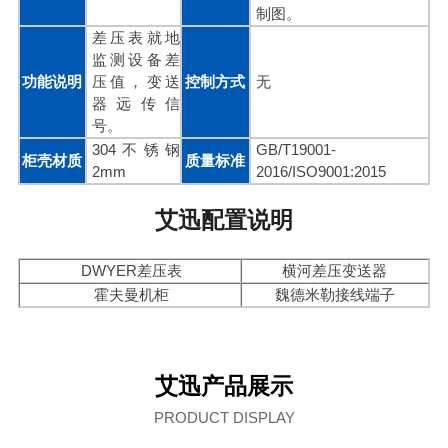
制图。
差压表就地
监测设备差
功能说明
压值，变送
控制方式
无
器远传信
号。
304不锈钢
GB/T19001-
柜壳材质
质量标准
2mm
2016/ISO9001:2015
艾迅配置说明
DWYER差压表
横河差压变送器
霍夫曼机柜
魏德米勒接线端子
艾迅产品展示
PRODUCT DISPLAY