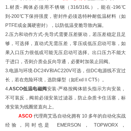
1.材质- 阀体必须用不锈钢（316/316L），能在-196℃
到-200℃下保持强度，密封件必须选特种耐低温材料（如
PTFE或金属硬密封），以防低温变脆导致内漏。
2.压力和动作方式-先导式需要压差驱动，若压差稳定且足
够，可选择，直动式无需压差，零压或低压启动可靠，如
果入口压力很低或可能无压启动可选择。出口压力不能大
于进口，否则介质会反向导通，必要时加装止回阀。
3.电源与环境-DC24V和AC220V可选，但DC电源线不宜过
长，若在危险环境，选防爆型（如ExdⅡCT5）。
4.
ASCO低温电磁阀
安装-严格按阀体箭头指示方向安装，
不可装反，阀前必须安装过滤器，防止杂质卡住活塞，标
准安装为线圈竖直向上。
ASCO
代理商艾迅自动化拥有 10 多年的自动化实战
经验，同时也是 EMERSON ， TOPWORX ，