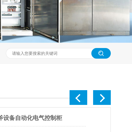
磁阀290系列角座阀