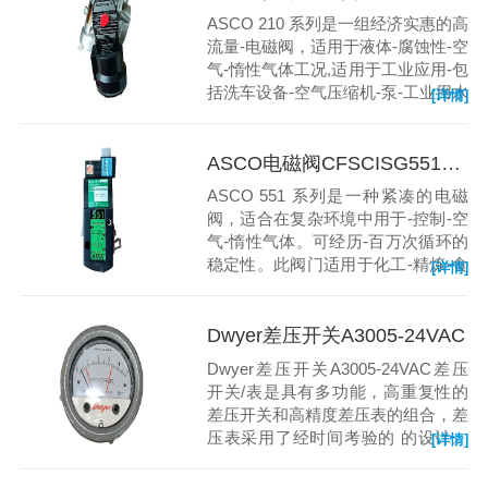
ASCO 210 系列是一组经济实惠的高
流量-电磁阀，适用于液体-腐蚀性-空
气-惰性气体工况,适用于工业应用-包
括洗车设备-空气压缩机-泵-工业用水
[详情]
控制。
ASCO电磁阀CFSCISG551C501MO
ASCO 551 系列是一种紧凑的电磁
阀，适合在复杂环境中用于-控制-空
气-惰性气体。可经历-百万次循环的
稳定性。此阀门适用于化工-精炼-食
[详情]
品饮料加工中的复杂环境。
Dwyer差压开关A3005-24VAC
Dwyer差压开关A3005-24VAC差压
开关/表是具有多功能，高重复性的
差压开关和高精度差压表的组合，差
压表采用了经时间考验的 的设计。
[详情]
测量并控制空气和可兼容气体的正
压、负压或差压。