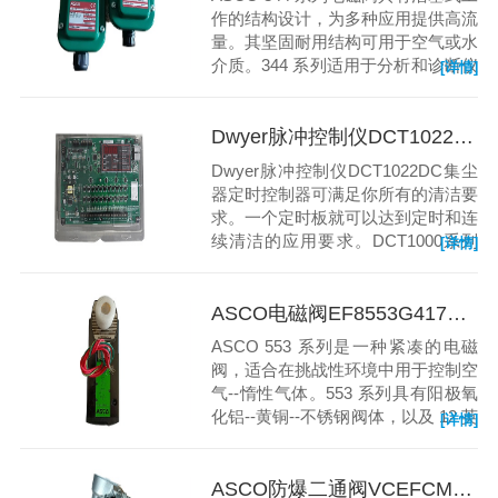
作的结构设计，为多种应用提供高流
量。其坚固耐用结构可用于空气或水
介质。344 系列适用于分析和诊断仪
[详情]
表、生物燃料、加热设备、生产和精
炼。
Dwyer脉冲控制仪DCT1022DC
Dwyer脉冲控制仪DCT1022DC集尘
器定时控制器可满足你所有的清洁要
求。一个定时板就可以达到定时和连
续清洁的应用要求。DCT1000系列
[详情]
省去了像差压开关，继电器和定时控
制器这些外部设备。
ASCO电磁阀EF8553G417MO
ASCO 553 系列是一种紧凑的电磁
阀，适合在挑战性环境中用于控制空
气--惰性气体。553 系列具有阳极氧
化铝--黄铜--不锈钢阀体，以及 12 英
[详情]
寸的 NPT - BSP 连接。此阀门适用
于化工--精炼--食品饮料加工中的复
杂环境。
ASCO防爆二通阀VCEFCM8210G129