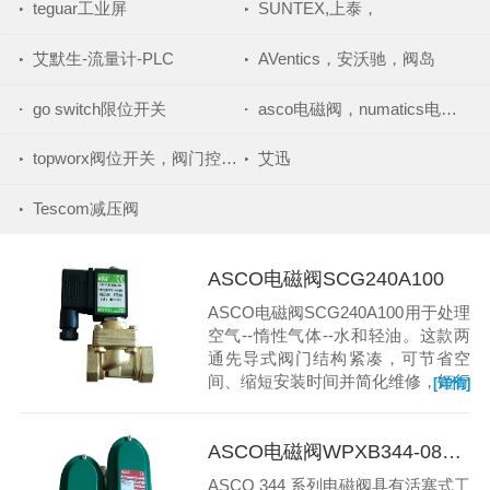
teguar工业屏
SUNTEX,上泰，
艾默生-流量计-PLC
AVentics，安沃驰，阀岛
go switch限位开关
asco电磁阀，numatics电磁阀，asco，电磁阀
topworx阀位开关，阀门控制器，topworx
艾迅
Tescom减压阀
ASCO电磁阀SCG240A100
ASCO电磁阀SCG240A100用于处理
空气--惰性气体--水和轻油。这款两
通先导式阀门结构紧凑，可节省空
间、缩短安装时间并简化维修，短行
[详情]
程可延长使用时间。240系列适用于
空气悬挂系统--商业厨房和洗衣设备-
-包装以及水和废水处理系统。
ASCO电磁阀WPXB344-082MO
ASCO 344 系列电磁阀具有活塞式工