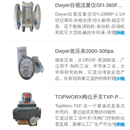
Dwyer目视流量仪SFI-360FCS-3
Dwyer目视流量仪SFI-100MP-1-1/4
经过测试-价格合理-经久耐用-稳定可
靠。适于检验涡轮机-发动机-压缩机
和其它大型机械的冷却液-润滑剂及
[详情]
燃料管路等，也适于监测过滤效率-
泵的运作-以及流动的方向。
Dwyer差压表2000-300pa
微差压表，从1953年-美国制造，广
泛用于-制药工业，半导体工业，大
学和研究机构，它是洁净室必选产
品，在新冠病毒泛滥的特殊时期，微
[详情]
差压表-大量用于医院的隔离病房，
传染病房，病毒实验室
TOPWORX阀位开关TXP-P4WGNEM
TopWorx-TXP 在一个紧凑的直装式
外壳内，通过提供完整的功能性，。
它是过程工业中开/关阀门控制和位
置监视，能够让工厂生产平台与管线
[详情]